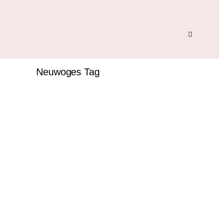
Neuwoges Tag
WIEDERERRÖFFNUNG “MODE-
BLUES” NACH DER
RENOVIERUNG
Wir haben für Sie renoviert...